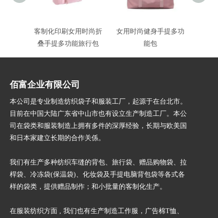
客制化印刷女用时尚折
女用时尚健身手提多功
休闲
叠手提多功能旅行包
能包
提
佰富企业有限公司
本公司是专业制造纺织袋子和服装工厂，起源于在台北市。
目前在中国大陆广东省中山市也有设立生产制造工厂。本公
司在袋类和服装制造上拥有多件的深厚经验，长期与欧美国
和日本家建立长期的合作关
係
。
我们有生产多种纺织车缝的背包、旅行袋、赠品购物袋、拉
桿袋、冷冻袋(保温袋)、化妆袋及手提电脑背包袋等各式各
样的袋类，提供赠品制作；和小批量的客制化生产。
在服装纺织方面 , 我们也有生产制造工作服，广告棉T恤、