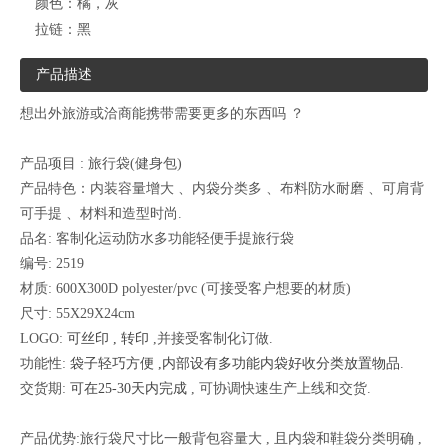
颜色：
橘，灰
拉链：
黑
产品描述
想出外旅游或洽商能携带需要更多的东西吗 ？
产品项目 : 旅行袋(健身包)
产品特色：内装容量增大 、内袋分类多 、布料防水耐磨 、可肩背
可手提 、材料和造型时尚.
品名: 客制化运动防水多功能轻便手提旅行袋
编号: 2519
材质: 600X300D polyester/pvc
(可接受客户想要的材质)
尺寸:
55X29X24cm
LOGO:
可丝印 , 转印
,并接受客制化订做
.
功能性:
袋子轻巧方便 ,内部设有多功能内袋好收分类放置物品
.
交货期:
可在25-30天内完成
, 可协调快速生产上线和交货
.
产品优势:旅行袋尺寸比一般背包容量大 , 且内袋和鞋袋分类明确 ,