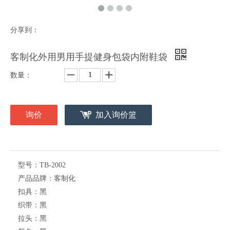
分享到：
客制化外用男用手提健身包袋内附鞋袋
数量：
询价
加入询价篮
型号：
TB-2002
产品品牌：
客制化
扣具：
黑
织带：
黑
拉头：
黑