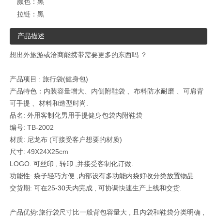
颜色：
黑
拉链：
黑
产品描述
想出外旅游或洽商能携带需要更多的东西吗 ？
产品项目 : 旅行袋(健身包)
产品特色：内装容量增大、内侧附鞋袋 、布料防水耐磨 、可肩背
可手提 、材料和造型时尚.
品名: 外用客制化
男用手提健身包袋内附鞋袋
编号: TB-2002
材质:
尼龙
布 (可接受客户想要的材质)
尺寸: 49
X24X25cm
LOGO:
可丝印 , 转印 ,
并接受客制化订做
.
功能性:
袋子轻巧方便 ,内部设有多功能内袋好收分类放置物品.
交货期:
可在25-30天内完成 ,
可协调快速生产上线和交货
.
产品优势:旅行袋尺寸比一般背包容量大 , 且内袋和鞋袋分类明确 ,