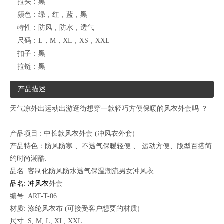
拉头：
黑
颜色：
绿，红，蓝，黑
特性：
防风，防水，透气
尺码：
L，M，XL，XS，XXL
扣子：
黑
拉链：
黑
产品描述
天气凉外出运动出游逛街想穿一款轻巧方便保暖的风衣外套吗 ？
产品项目 : 中长款风衣外套 (
冲风衣
外套)
产品特色：防风防寒 、不透气保暖轻便 、 运动方便、版型百搭简
约时尚潮酷.
品名: 客制化防风防水透气保温潮流男女冲风衣
品名: 冲风衣
外套
编号: ART-T-06
材质: 涤纶风衣布 (可接受客户想要的材质)
尺寸: S, M, L, XL, XXL