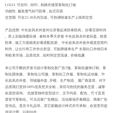
LOGO: 可丝印 , 转印 , 刺綉并接受客制化订做.
功能性: 服装透气轻巧防寒 , 款式百搭.
交货期: 可在25-30天内完成 , 可协调快速生产上线和交货.
产品优势: 中长款风衣外套外出穿着起来防寒防风 , 好看百搭时尚
, 穿上后能保暖轻便 , 春秋冬季天穿着 中长款风衣外套轻盈 , 材质
防寒 , 做工方面精美好看搭配容易 , 中长款风衣外套外观造型简约
时尚 , 让出行和工作外出舒适 , 可贴牌接单生产.长期出口外销日本
和欧美市场 , 品质优良 , 短时间交货迅速 , 价格低廉.
本公司不断的开发与设计客制化新广告T恤、客制化服饰订制、客
制化团体服、 客制化公司服、客制化工作服、客制化运动服、中
长款风衣外套、羽绒服外套 ,开模、生产制造、属厂商直营。对于
品质我们坚持100%优良把关全检，亲切与热忱的服务态度，诚挚
欢迎您谘询。 也接受独特造型设计、文字内容、配色、尺寸及宽
度皆可客制化。可当店家广告赠品、活动展场开幕赠品、商家广告
宣传品、贵宾卡礼品等。其它新颖设计样式亦可承制，欢迎贵司提
供设计图，以利估价。