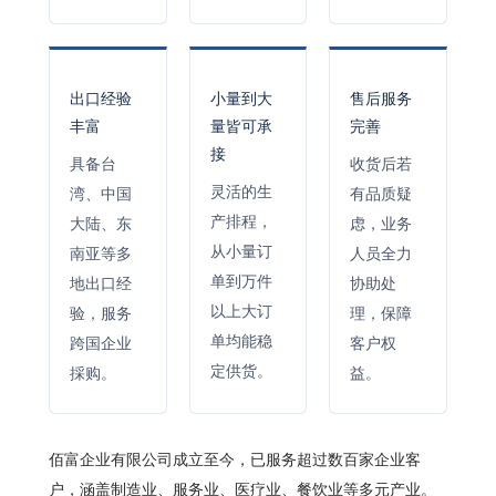
出口经验
小量到大
售后服务
丰富
量皆可承
完善
接
具备台
收货后若
灵活的生
湾、中国
有品质疑
产排程，
大陆、东
虑，业务
从小量订
南亚等多
人员全力
单到万件
地出口经
协助处
以上大订
验，服务
理，保障
单均能稳
跨国企业
客户权
定供货。
採购。
益。
佰富企业有限公司成立至今，已服务超过数百家企业客
户，涵盖制造业、服务业、医疗业、餐饮业等多元产业。