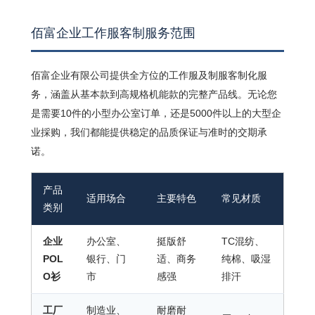
佰富企业工作服客制服务范围
佰富企业有限公司提供全方位的工作服及制服客制化服
务，涵盖从基本款到高规格机能款的完整产品线。无论您
是需要10件的小型办公室订单，还是5000件以上的大型企
业採购，我们都能提供稳定的品质保证与准时的交期承
诺。
产品
适用场合
主要特色
常见材质
类别
企业
办公室、
挺版舒
TC混纺、
POL
银行、门
适、商务
纯棉、吸湿
O衫
市
感强
排汗
工厂
制造业、
耐磨耐