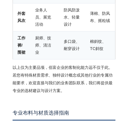
业务人
防风防泼
外套
薄棉、防风
员、展览
水、轻量
风衣
布、摇粒绒
活动
设计
工作
厨师、技
多口袋、
棉斜纹、
裤/
师、清洁
耐穿设计
TC斜纹
围裙
业
以上仅为主要品项，佰富企业的客制化能力远不仅于此。
若您有特殊材质需求、独特设计概念或其他行业的专属功
能要求，欢迎直接与我们的业务团队联系，我们将提供最
专业的选材建议与设计方案。
专业布料与材质选择指南