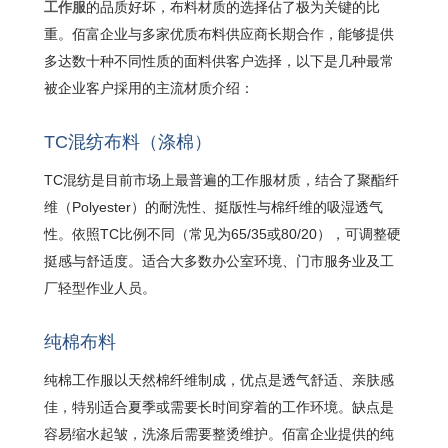
的品质好坏，布料材质的选择佔了极为关键的比
工作服
重。佰富企业与多家优质布料供应商长期合作，能够提供
多达数十种不同性质的面料供客户选择，以下是几种最常
被企业客户採用的主流材质介绍：
TC混纺布料（涤棉）
TC混纺是目前市场上最普遍的工作服材质，结合了聚酯纤
维（Polyester）的耐洗性、挺版性与棉纤维的吸湿透气
性。依照TC比例不同（常见为65/35或80/20），可调整硬
挺感与舒适度。适合大多数办公室环境、门市服务业及工
厂轻型作业人员。
纯棉布料
纯棉工作服以天然棉纤维制成，优点是透气舒适、亲肤感
佳，特别适合夏季或需要长时间穿着的工作环境。缺点是
容易缩水起皱，洗涤后需要整烫维护。佰富企业提供的纯