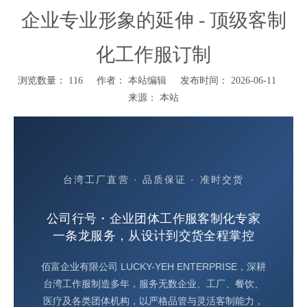
企业专业形象的延伸 - 顶级客制
化工作服订制
浏览数量：
116
作者： 本站编辑 发布时间： 2026-06-11
来源：
本站
台湾工厂直营 · 品质保证 · 准时交货
公司行号・企业团体工作服客制化专家
一条龙服务，从设计到交货全程掌控
佰富企业有限公司 LUCKY-YEH ENTERPRISE，深耕
台湾工作服制造多年，服务无数企业、工厂、餐饮、
医疗及各类团体机构，以严格品管与灵活客制能力，