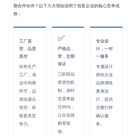
期合作伙伴？以下六大理由说明了佰富企业的核心竞争优
势：
✅
工厂直
专业设
营，品质
严格品
计，一对
直控
管，交期
一服务
保证
自有生产
专属设计
三阶段品
工厂，省
师依企业
质管控机
去中间商
品牌调性
制，准时
环节，品
量身设
交货率超
质由源头
计，提供
过95%，
管控，价
完整打样
让企业採
格更具竞
确认服
购零烦
争力。
务。
恼。