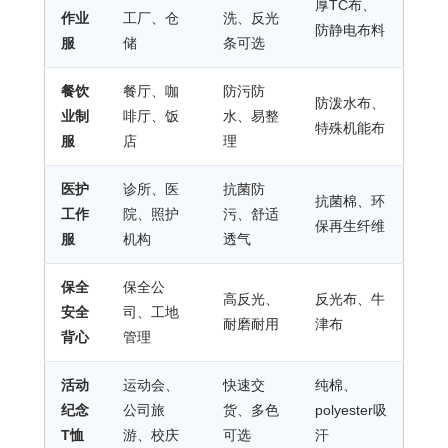
厚TC布、
作业
工厂、仓
洗、反光
防静电布料
服
储
条可选
餐饮
餐厅、咖
防污防
防泼水布、
业制
啡厅、饭
水、易整
特殊机能布
服
店
理
医护
诊所、医
抗菌防
抗菌棉、环
工作
院、照护
污、舒适
保再生纤维
服
机构
透气
保全
保全公
高反光、
反光布、牛
安全
司、工地
耐磨耐用
津布
背心
管理
活动
运动会、
快速交
纯棉、
纪念
公司旅
货、多色
polyester吸
T恤
游、校庆
可选
汗