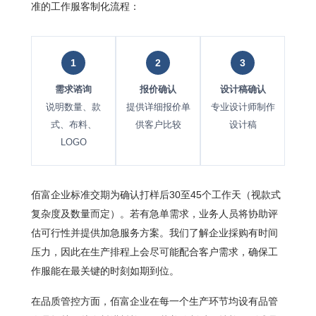
准的工作服客制化流程：
1
2
3
需求谘询
报价确认
设计稿确认
说明数量、款
提供详细报价单
专业设计师制作
制作
式、布料、
供客户比较
设计稿
LOGO
佰富企业标准交期为确认打样后30至45个工作天（视款式
复杂度及数量而定）。若有急单需求，业务人员将协助评
估可行性并提供加急服务方案。我们了解企业採购有时间
压力，因此在生产排程上会尽可能配合客户需求，确保工
作服能在最关键的时刻如期到位。
在品质管控方面，佰富企业在每一个生产环节均设有品管