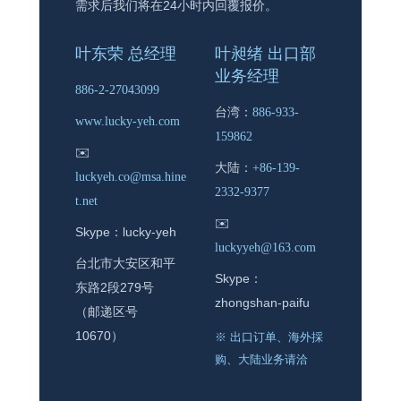
需求后我们将在24小时内回覆报价。
叶东荣 总经理
叶昶绪 出口部
业务经理
886-2-27043099
台湾：
886-933-
www.lucky-yeh.com
159862
✉️
大陆：
+86-139-
luckyeh.co@msa.hine
2332-9377
t.net
✉️
Skype：lucky-yeh
luckyyeh@163.com
台北市大安区和平
Skype：
东路2段279号
zhongshan-paifu
（邮递区号
10670）
※ 出口订单、海外採
购、大陆业务请洽